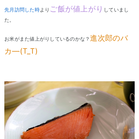
ご飯が値上がり
先月訪問した時
より
していまし
た。
進次郎のバ
お米がまた値上がりしているのかな？
カ―(T_T)