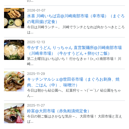
の…
2026-01-07
水喜 川崎いちば店@川崎南部市場（幸市場）（まぐろ
の竜田揚げ定食）
今日は川崎ランチ～。 川崎でランチとなれば向かうべきところ
は…
2025-12-13
牛かすうどん りっちゃん 直営製麺所@川崎南部市場
（川崎幸市場）（牛かすうどん＋卵かけご飯）
第二土曜日はいちばいち！ 行かなきゃ！(>_<) 南部市場！ 川
崎…
2025-11-29
キッチンマルシェ@世田谷市場（まぐろお刺身、焼
肉、ごはん（中）、味噌汁）
今日は朝から砧公園へ。 紅葉狩り～ヽ(´ー`)ノ 砧公園をちゃ
ん…
2025-11-27
鈴富@大田市場（赤魚粕漬焼定食）
今日の朝ご飯はさかなな気分～。 大田市場！ 大田市場と言え
ば…